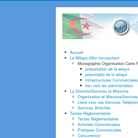
Accueil
La Wilaya
d'Ain temouchent
Monographie
Organisation Carte
présentation de la wilaya
potentialite de la wilaya
Infrastructures Commerciales
lien vers les administration
La Direction
Services et Missions
Organisation et Missions
Services
Liens vers nos Services
Téléphon
Services Attachés
Textes
Réglementaires
Textes Réglementaires
Activités Commerciales
Pratiques Commerciales
Concurrence