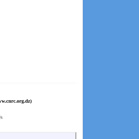
ww.cnrc.org.dz)
és