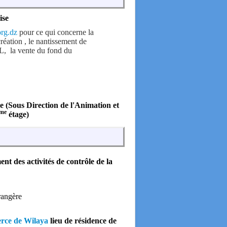
ise
rg.dz
pour ce qui concerne la
éation , le nantissement de
AL, la vente du fond du
e (Sous Direction de l'Animation et
me
étage)
ment
des activités de contrôle de la
trangère
rce de Wilaya
lieu de résidence de