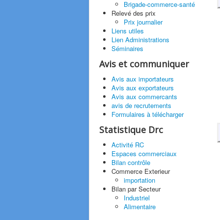
Brigade-commerce-santé
Relevé des prix
Prix journalier
Liens utiles
Lien Administrations
Séminaires
Avis et communiquer
Avis aux importateurs
Avis aux exportateurs
Avis aux commercants
avis de recrutements
Formulaires à télécharger
Statistique Drc
Activité RC
Espaces commerciaux
Bilan contrôle
Commerce Exterieur
importation
Bilan par Secteur
Industriel
Alimentaire