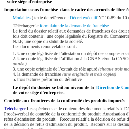
votre siège d'entreprise
Importations sous franchise dans le cadre des accords de libre
é
M
odalités
(.texte de référence :
Décret exécutif
N° 10-89 du 10 
Télécharger le
formulaire de la demande de franchise
Le fond du dossier relatif aux demandes de franchises des droit 
fois doit contenir , une copie légalisée du Registre du Commerce,
N.I.F, une copie du statut de la société.
Les documents renouvelables sont :
1. Une copie légalisée de l’attestation du dépôt des comptes so
2. Une copie légalisée de l’affiliation à la CNAS et/ou la C
année )
3. une copie originale de l’extrait de rôle apuré
(chaque trois mo
4. la demande de franchise
(une originale et trois copies)
5. trois factures préforma ou définitive
L
e dépôt du dossier se fait au niveau de la
Direction de Co
de votre siège d'entreprise.
C
ontrôle aux frontières de la conformité des produits importés
Télécharger
L
es spécimens et le contenu des documents relatifs à Dé
Procès-verbal de contrôle de la conformité du produit, Autorisation 
refus d'admission du produit , Recours relatif a la décision de refus
de la décision de refus d'admission du produit,- Recours sur la desti