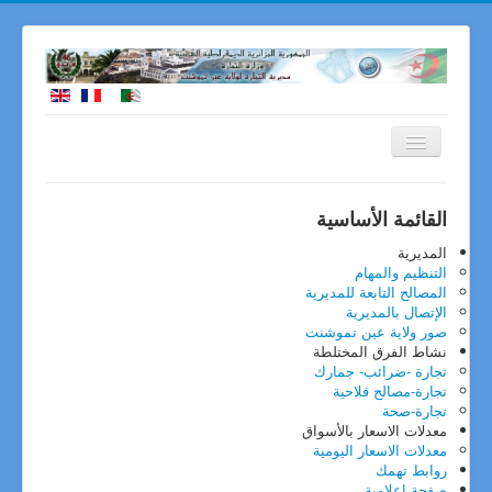
الصفحة الرئيسية
تقديم الولاية
عين تموشنت
القائمة الأساسية
التعريف بالولاية
التنظيم-الموقع-الموارد
الأهمية الاقتصادية لولاية عين تموشنت
المديرية
النسيج الإقتصادي
التنظيم والمهام
الادارات والمؤسسات بالولاية
المصالح التابعة للمديرية
تقديم المديرية
الإتصال بالمديرية
الهيكل التنظيمي للمديرية الولائية للتجارة
صور ولاية عين تموشنت
المصالح التابعة للمديرية
نشاط الفرق المختلطة
روابط الاتصال بمصالحنا
هاتف+فاكس
تجارة -ضرائب- جمارك
النصوص القانونية
تجارة-مصالح فلاحية
النصوص التنظيمية
تجارة-صحة
النشاطات التجارية
معدلات الاسعار بالأسواق
الممارسات التجارية
معدلات الاسعار اليومية
المنافسة
روابط تهمك
التجارة الخارجية
صفحة اعلامية