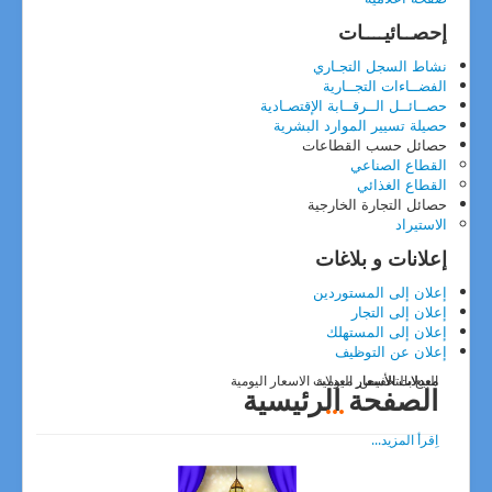
المهن والخدمات المقننة
إحصــائيــــات
الصفقات العمومية
ركن المستهلك
نشاط السجل التجـاري
نصائح وإرشادات
الفضــاءات التجــارية
جمعيات حماية المستهلك
حصــائــل الــرقــابة الإقتصـادية
اعلانات المديرية
حصيلة تسيير الموارد البشرية
التوظيف
حصائل حسب القطاعات
المناقصات
القطاع الصناعي
المتعاملين الإقتصاديين
القطاع الغذائي
تواصل معنا
حصائل التجارة الخارجية
إتصل بنا
الاستيراد
شكاوي و الإستفسارات
إعلانات و بلاغات
إعلان إلى المستوردين
إعلان إلى التجار
إعلان إلى المستهلك
إعلان عن التوظيف
البيع بالتخفيص
معدلات الاسعار اليومية
معدلات الأسعار معدلات الاسعار اليومية
الصفحة الرئيسية
...
اِقرأ المزيد...