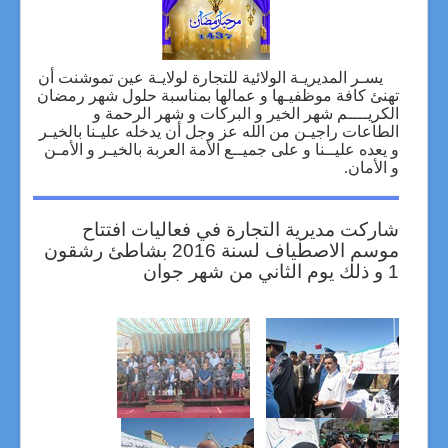
يسـر المديريـة الولائية للتجارة لولايـة عين تموشنت أن
تهنئ كافة موظفيـها و عمالها بمناسبة حلول شهر رمضان
الكريــــم شهر الخير و البركات و شهر الرحمة و
الطاعات راجيـن من الله عز وجل أن يدخله عليـنا بالخيـر
و يعده عليــنا و على جميــع الأمة العربة بالخيـر و الأمـن
و الأمان.
شاركت مديرية التجارة في فعاليات افتتاح
موسم الاصطياف لسنة 2016 بشاطئ رشقون
1 و ذلك يوم الثاني من شهر جوان